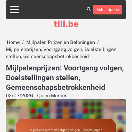
Skip
to
Subscription
About
Contact
Cookie
Privacy
Sitemap
Terms
content
Us
Us
Policy
Policy
and
tiii.be
Conditions
Home
Mijlpalen Prijzen en Beloningen
Mijlpalenprijzen: Voortgang volgen, Doelstellingen
stellen, Gemeenschapsbetrokkenheid
Mijlpalenprijzen: Voortgang volgen,
Doelstellingen stellen,
Gemeenschapsbetrokkenheid
02/03/2026
Quinn Mercer