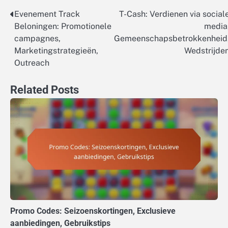
Evenement Track
T-Cash: Verdienen via social
Post
Beloningen: Promotionele
media
navigation
campagnes,
Gemeenschapsbetrokkenheid
Marketingstrategieën,
Wedstrijde
Outreach
Related Posts
Promo Codes: Seizoenskortingen, Exclusieve
aanbiedingen, Gebruikstips