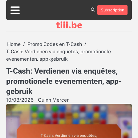
Skip
to
Subscription
About
Contact
Cookie
Privacy
Sitemap
Terms
content
Us
Us
Policy
Policy
and
tiii.be
Conditions
Home
Promo Codes en T-Cash
T-Cash: Verdienen via enquêtes, promotionele
evenementen, app-gebruik
T-Cash: Verdienen via enquêtes,
promotionele evenementen, app-
gebruik
10/03/2026
Quinn Mercer