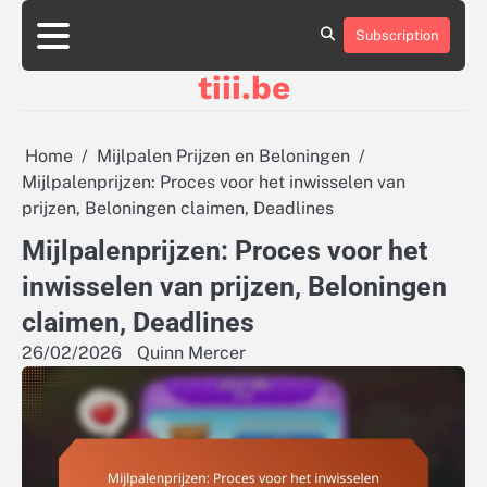
Skip
to
Subscription
About
Contact
Cookie
Privacy
Sitemap
Terms
content
Us
Us
Policy
Policy
and
tiii.be
Conditions
Home
Mijlpalen Prijzen en Beloningen
Mijlpalenprijzen: Proces voor het inwisselen van
prijzen, Beloningen claimen, Deadlines
Mijlpalenprijzen: Proces voor het
inwisselen van prijzen, Beloningen
claimen, Deadlines
26/02/2026
Quinn Mercer