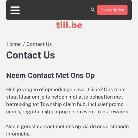
Skip
to
Subscription
About
Contact
Cookie
Privacy
Sitemap
Terms
content
Us
Us
Policy
Policy
and
tiii.be
Conditions
Home
Contact Us
Contact Us
Neem Contact Met Ons Op
Heb je vragen of opmerkingen over tiii.be? Ons team
staat klaar om je te helpen met al je behoeften met
betrekking tot Township claim hub, inclusief promo
codes, regatta mijlpaalprijzen en event track rewards.
Neem gerust contact met ons op via de onderstaande
informatie.