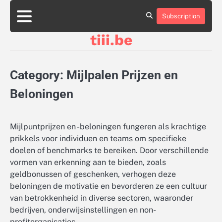
Skip
to
Subscription
About
Contact
Cookie
Privacy
Sitemap
Terms
content
Us
Us
Policy
Policy
and
tiii.be
Conditions
Category:
Mijlpalen Prijzen en
Beloningen
Mijlpuntprijzen en -beloningen fungeren als krachtige
prikkels voor individuen en teams om specifieke
doelen of benchmarks te bereiken. Door verschillende
vormen van erkenning aan te bieden, zoals
geldbonussen of geschenken, verhogen deze
beloningen de motivatie en bevorderen ze een cultuur
van betrokkenheid in diverse sectoren, waaronder
bedrijven, onderwijsinstellingen en non-
profitorganisaties.