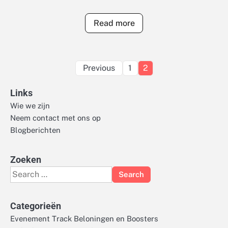
Read more
Posts
Previous
1
2
pagination
Links
Wie we zijn
Neem contact met ons op
Blogberichten
Zoeken
Search
for:
Categorieën
Evenement Track Beloningen en Boosters