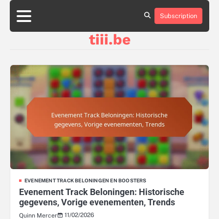
Skip
to
Subscription
About
Contact
Cookie
Privacy
Sitemap
Terms
content
Us
Us
Policy
Policy
and
tiii.be
Conditions
EVENEMENT TRACK BELONINGEN EN BOOSTERS
Evenement Track Beloningen: Historische
gegevens, Vorige evenementen, Trends
11/02/2026
Quinn Mercer