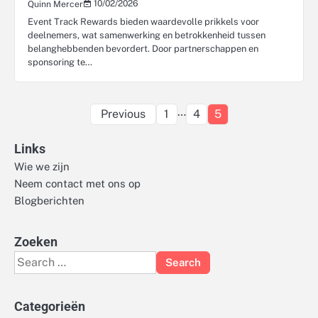
10/02/2026
Quinn Mercer
Event Track Rewards bieden waardevolle prikkels voor
deelnemers, wat samenwerking en betrokkenheid tussen
belanghebbenden bevordert. Door partnerschappen en
sponsoring te…
Posts
…
Previous
1
4
5
pagination
Links
Wie we zijn
Neem contact met ons op
Blogberichten
Zoeken
Search
for:
Categorieën