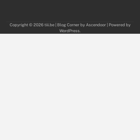
Copyright © 2026
tiii.be
| Blog Corner by
Ascendoor
| Powered by
WordPress
.